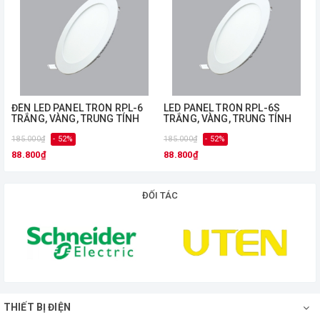
Sự hài lòng của quý khách hàng là niềm hạnh phúc của chúng
tôi!
ĐÈN LED PANEL TRÒN RPL-6
LED PANEL TRÒN RPL-6S
TRẮNG, VÀNG, TRUNG TÍNH
TRẮNG, VÀNG, TRUNG TÍNH
185.000₫
- 52%
185.000₫
- 52%
2
88.800₫
88.800₫
ĐỐI TÁC
THIẾT BỊ ĐIỆN