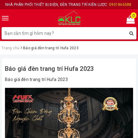
NHÀ PHÂN PHỐI THIẾT BỊ ĐIỆN, ĐÈN TRANG TRÍ KIÊN LƯỢC:
0901866588
0
Toggle
navigation
Trang chủ
Báo giá đèn trang trí Hufa 2023
Báo giá đèn trang trí Hufa 2023
Báo giá đèn trang trí Hufa 2023