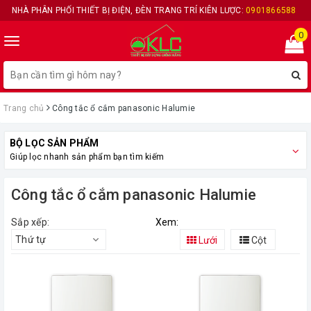
NHÀ PHÂN PHỐI THIẾT BỊ ĐIỆN, ĐÈN TRANG TRÍ KIÊN LƯỢC:
0901866588
0
Toggle
navigation
Trang chủ
Công tắc ổ cắm panasonic Halumie
BỘ LỌC SẢN PHẨM
Giúp lọc nhanh sản phẩm bạn tìm kiếm
Công tắc ổ cắm panasonic Halumie
Sắp xếp:
Xem:
Thứ tự
Lưới
Cột