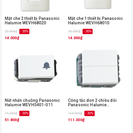
Mặt che 2 thiết bị Panasonic
Mặt che 1 thiết bị Panasonic
Halumie WEVH68020
Halumie WEVH68010
20.000₫
- 30%
20.000₫
- 30%
14.000₫
14.000₫
Nút nhấn chuông Panasonic
Công tắc đơn 2 chiều đôi
Halumie WEVH5401-011
Panasonic Halumie
WEVH5542-7
74.000₫
- 30%
159.000₫
- 30%
51.800₫
111.300₫