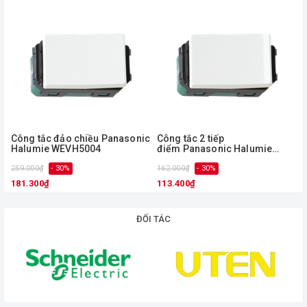
Công tắc đảo chiều Panasonic
Công tắc 2 tiếp
Halumie WEVH5004
điểm Panasonic Halumie
WEVH5003
259.000₫
- 30%
162.000₫
- 30%
181.300₫
113.400₫
ĐỐI TÁC