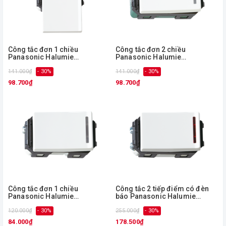
Công tắc đơn 1 chiều
Công tắc đơn 2 chiều
Panasonic Halumie
Panasonic Halumie
WEVH5511/ WEVH5511-7
WEVH5152 - 51/WEVH5152-7
141.000₫
- 30%
141.000₫
- 30%
98.700₫
98.700₫
Công tắc đơn 1 chiều
Công tắc 2 tiếp điểm có đèn
Panasonic Halumie
báo Panasonic Halumie
WEVH5151 - 51/WEVH5151-7
WEVH5033-7
120.000₫
- 30%
255.000₫
- 30%
84.000₫
178.500₫