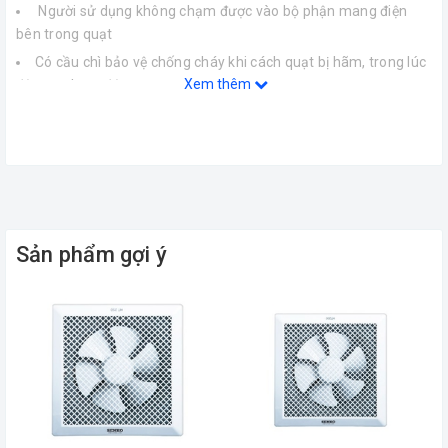
Người sử dụng không chạm được vào bộ phận mang điện
bên trong quạt
Có cầu chì bảo vệ chống cháy khi cách quạt bị hãm, trong lúc
Xem thêm
động cơ hoạt động.
Quạt đủ độ ổn định (nghiêng 10 độ không ngã quạt)
Công tắc, các phần bảo vệ mối nối dây làm bằng chất liệu
chống cháy. Đủ khả năng chịu nhiệt, đảm bảo an toàn khi sử
dụng.
Kích thước ruột dây dẫn điện nguồn đạt tiêu chuẩn Ủy Ban Kỹ
Thuật Điện Quốc Tế IEC60227-53
Sản phẩm gợi ý
Quạt điện Senko
là một trong những thương hiệu quạt điện
hàng đầu tại Việt Nam, đặc biệt là thị trường Miền Nam Việt
Nam. Được thành lập từ năm 1998, với chiến lược phát triển kinh
doanh bền vững, quạt điện Senko không ngừng cải tiến mẫu mã,
nâng cao chất lượng sản phẩm, đáp ứng mọi nhu cầu của Quý
khách và là sự lựa chọn hoàn hảo của mọi nhà về quạt bàn, quạt
treo, quạt lỡ, quạt đứng, quạt trần đảo, quạt bàn đảo, quạt hút,
quạt điều khiển từ xa. Chất lượng cao, mẫu mã đẹp, tiết kiệm