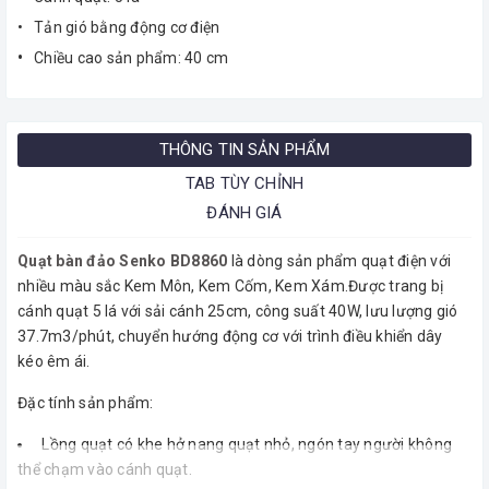
• Tản gió bằng động cơ điện
•
Chiều cao sản phẩm: 40 cm
THÔNG TIN SẢN PHẨM
TAB TÙY CHỈNH
ĐÁNH GIÁ
Quạt bàn đảo Senko
BD8860
là dòng sản phẩm quạt điện với
nhiều màu sắc Kem Môn, Kem Cốm, Kem Xám.Được trang bị
cánh quạt 5 lá với sải cánh 25cm, công suất 40W, lưu lượng gió
37.7m3/phút, chuyển hướng động cơ với trình điều khiển dây
kéo êm ái.
Đặc tính sản phẩm:
Lồng quạt có khe hở nang quạt nhỏ, ngón tay người không
thể chạm vào cánh quạt.