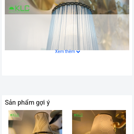
Xem thêm
Sản phẩm gợi ý
KL6538 sử dụng 1 đui đèn E27có thể tùy chinh độ sáng bằng