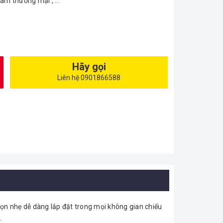
âm thương mại , ...
Hãy gọi
Liên hệ 0901866588
gọn nhẹ dễ dàng lắp đặt trong mọi không gian chiếu
..