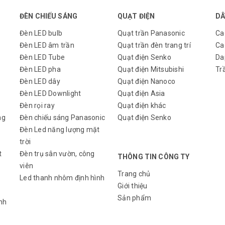
ĐÈN CHIẾU SÁNG
QUẠT ĐIỆN
DÂ
Đèn LED bulb
Quạt trần Panasonic
Ca
Đèn LED âm trần
Quạt trần đèn trang trí
Ca
Đèn LED Tube
Quạt điện Senko
Da
Đèn LED pha
Quạt điện Mitsubishi
Tr
Đèn LED dây
Quạt điện Nanoco
Đèn LED Downlight
Quạt điện Asia
Đèn rọi ray
Quạt điện khác
ng
Đèn chiếu sáng Panasonic
Quạt điện Senko
Đèn Led năng lượng mặt
trời
t
Đèn trụ sân vườn, công
THÔNG TIN CÔNG TY
viên
Trang chủ
Led thanh nhôm định hình
Giới thiệu
Sản phẩm
nh