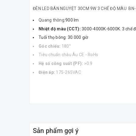
ĐÈN LED BÁN NGUYỆT 30CM 9W 3 CHẾ ĐỘ MÀU BN-
Quang thông
:900 lm
Nhiệt độ màu (CCT):
3000-4000K-6000K. 3 chế độ s
Tuổi thọ bóng: 30.000 giờ
Góc chiếu:
180°
Tiêu chuẩn châu Âu CE - RoHs
Hệ số công suất (PF):
>0.9
Điện áp:
175-265VAC
Instant Light 0s
100%
Sáng tức thì khi mở
Chip LED:
SMD2835
CRI >80 Chỉ số hoàn màu cao
ĐÈN LED BÁN NGUYỆT 30CM 9W 3 CHẾ ĐỘ MÀU 
Quy cách đóng gói:
1 cái/hộp, 12 cái/thùng
Showroom
thiết bị điện Kiên Lược
- số 353 Trường Ch
Sản phẩm gợi ý
sáng
,
đèn trang trí cao cấp
từ
đèn chùm
, đèn thả, đ