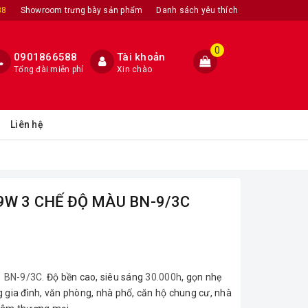
88
Showroom trưng bày sản phẩm
Danh sách yêu thích
0
0901866588
Tài khoản
Tổng đài miễn phí
Xin chào
Liên hệ
9W 3 CHẾ ĐỘ MÀU BN-9/3C
 BN-9/3C
. Độ bền cao, siêu sáng
30.000h
, gọn nhẹ
g gia đình, văn phòng, nhà phố, căn hộ chung cư, nhà