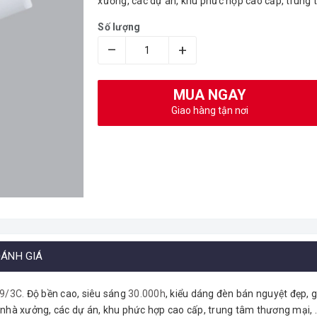
xưởng, các dự án, khu phức hợp cao cấp, trung t
Số lượng
–
+
MUA NGAY
Giao hàng tận nơi
ÁNH GIÁ
9/3C
.
Độ bền cao, siêu sáng
30.000h
, kiểu dáng đèn bán nguyệt đẹp, 
, nhà xưởng, các dự án, khu phức hợp cao cấp, trung tâm thương mại, 