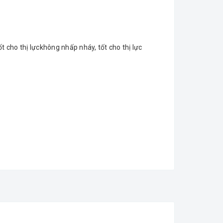
t cho thị lựckhông nhấp nháy, tốt cho thị lực
 loại thiết bị điện, công tắc,
ổ cắm
,
đèn chiếu