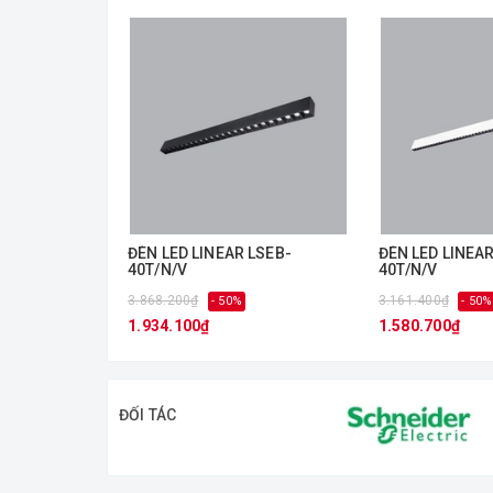
Đến với showroom thiết bị điện
Kiên Lược
, khách hàn
giá hợp lý, chính sách bán hàng đa dạng, phong cách
Hotline: 0901866588
Sự hài lòng của quý khách hàng là niềm hạnh phúc c
ĐÈN LED LINEAR LSEB-
ĐÈN LED LINEAR LSEW
40T/N/V
40T/N/V
3.868.200₫
3.161.400₫
- 50%
- 50%
1.934.100₫
1.580.700₫
ĐỐI TÁC