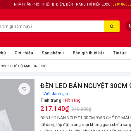
NHÀ PHÂN PHỐI THIẾT BỊ ĐIỆN, ĐÈN TRANG TRÍ KIÊN LƯỢC:
09018665
chủ
Giới thiệu
Sản phẩm
Báo giá thiết bị
Tin tức
 9W 3 CHẾ ĐỘ MÀU BN-9/3C
ĐÈN LED BÁN NGUYỆT 30CM 
Viết đánh giá
Tình trạng:
Hết hàng
217.140₫
310.200₫
ĐÈN LED BÁN NGUYỆT 30CM 9W 3 CHẾ ĐỘ MÀU
dễ dàng lắp đặt trong mọi không gian chiếu sán