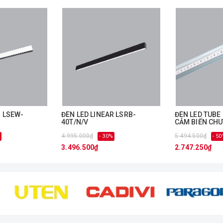
g sẽ được tư vấn miễn phí về ánh sáng và thiết bị, có thể thoải mái lự
 phục vụ tận tâm.
ủa chúng tôi!
-
ĐÈN LED LINEAR LSRB-
ĐÈN LED TUBE
40T/N/V
CẢM BIẾN CH
1M2 LT8-120U
4.995.000₫
5.494.500₫
- 30%
- 5
3.496.500₫
2.747.250₫