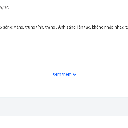
9/3C
áng: vàng, trung tính, trắng . Ánh sáng liên tục, không nhấp nháy, tố
Xem thêm
BN-9/3C
:
300mm x 74mm x 24mm
inh, Phường 14, Quận Tân Bình, Hồ Chí Minh được trưng bày đa dạng các
èn vách, đèn soi tranh, đèn gương, đèn dành cho quán cafe...