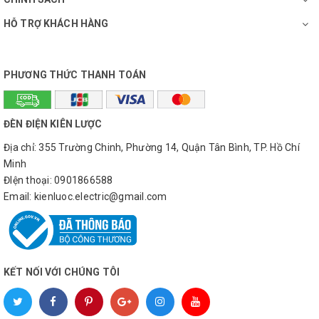
HỖ TRỢ KHÁCH HÀNG
PHƯƠNG THỨC THANH TOÁN
ĐÈN ĐIỆN KIÊN LƯỢC
Địa chỉ: 355 Trường Chinh, Phường 14, Quận Tân Bình, TP. Hồ Chí
Minh
ĐIện thoại: 0901866588
Email: kienluoc.electric@gmail.com
Công suất: 150W
KẾT NỐI VỚI CHÚNG TÔI
Thời gian chiếu sáng liên tục: 8-12h
Chống nước: IP66 - Chống ngập nước tuyệt đối
Tuổi thọ đèn: Trên 5 năm