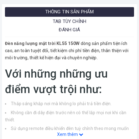
THÔNG TIN SẢN PHẨM
TAB TÙY CHỈNH
ĐÁNH GIÁ
Đèn năng lượng mặt trời KL55 150W
dòng sản phẩm tiện ích
cao, an toàn tuyệt đối, tiết kiệm chi phí tiền điện, thân thiện với
môi trường, thiết kế hiện đại và chuyên nghiệp.
Với những những ưu
điểm vượt trội như:
Thắp sáng khắp nơi mà không lo phải trả tiền điện.
Không cần đi dây điện trước nên có thể lắp mọi nơi khi cần
thiết.
Sử dụng remote điều khiển đèn tuỳ chỉnh theo mong muốn
Xem thêm
của người sử dụng như: cài đặt tự động bật khi trờ tối, hẹn giờ