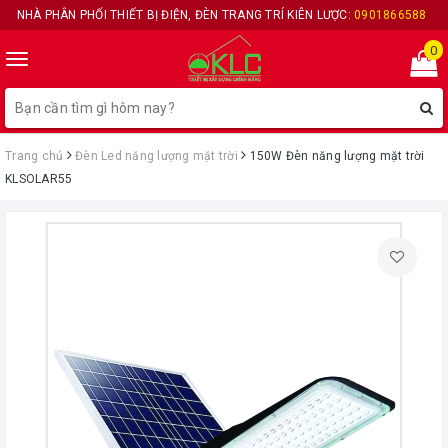
NHÀ PHÂN PHỐI THIẾT BỊ ĐIỆN, ĐÈN TRANG TRÍ KIÊN LƯỢC:
0901866588
0
Toggle
navigation
Trang chủ
Đèn Led năng lượng mặt trời
150W Đèn năng lượng mặt trời
KLSOLAR55