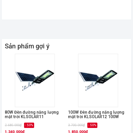
tắt, tuỳ chỉnh độ sáng cho phù hợp...
Phù hợp cho mọi vị trí như đèn thắp sáng đường, thắp sáng
sân vườn, sân thượng... và đặc biệt phù hợp cho những nơi chưa
có điện lưới Quốc gia.
Sản phẩm gợi ý
80W Đèn đường năng lượng
100W Đèn đường năng lượng
mặt trời KLSOLAR11
mặt trời KLSOLAR12 100W
2.680.000₫
- 50%
3.700.000₫
- 50%
4
1.340.000₫
1.850.000₫